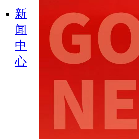
新
闻
中
心