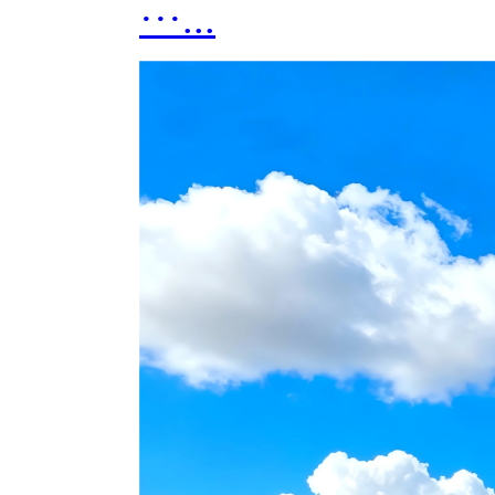
···...