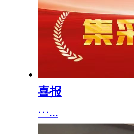
喜报
···...