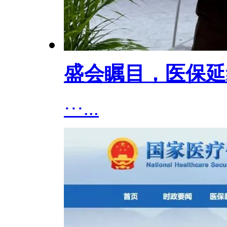
盛会瞩目，医保延
···...