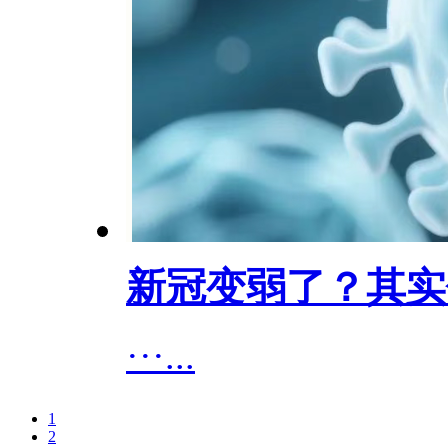
新冠变弱了？其实
···...
1
2